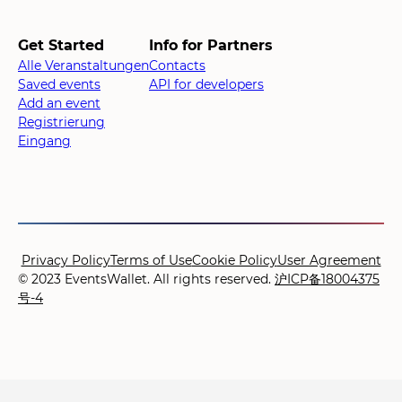
Get Started
Info for Partners
Alle Veranstaltungen
Contacts
Saved events
API for developers
Add an event
Registrierung
Eingang
Privacy Policy
Terms of Use
Cookie Policy
User Agreement
© 2023 EventsWallet. All rights reserved.
沪ICP备18004375
号-4