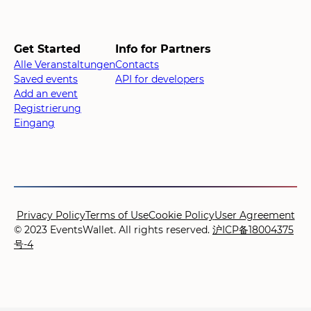
Get Started
Info for Partners
Alle Veranstaltungen
Contacts
Saved events
API for developers
Add an event
Registrierung
Eingang
Privacy Policy
Terms of Use
Cookie Policy
User Agreement
© 2023 EventsWallet. All rights reserved.
沪ICP备18004375
号-4