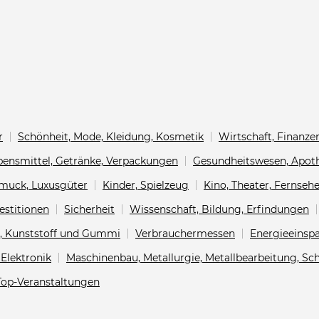
r
Schönheit, Mode, Kleidung, Kosmetik
Wirtschaft, Finanz
bensmittel, Getränke, Verpackungen
Gesundheitswesen, Apot
muck, Luxusgüter
Kinder, Spielzeug
Kino, Theater, Fernseh
estitionen
Sicherheit
Wissenschaft, Bildung, Erfindungen
e, Kunststoff und Gummi
Verbrauchermessen
Energieeinsp
Elektronik
Maschinenbau, Metallurgie, Metallbearbeitung, S
Top-Veranstaltungen