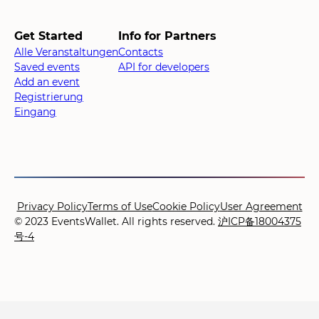
Get Started
Info for Partners
Alle Veranstaltungen
Contacts
Saved events
API for developers
Add an event
Registrierung
Eingang
Privacy Policy
Terms of Use
Cookie Policy
User Agreement
© 2023 EventsWallet. All rights reserved.
沪ICP备18004375
号-4