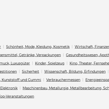
r
Schönheit, Mode, Kleidung, Kosmetik
Wirtschaft, Finanz
bensmittel, Getränke, Verpackungen
Gesundheitswesen, Apot
muck, Luxusgüter
Kinder, Spielzeug
Kino, Theater, Fernseh
estitionen
Sicherheit
Wissenschaft, Bildung, Erfindungen
e, Kunststoff und Gummi
Verbrauchermessen
Energieeinsp
Elektronik
Maschinenbau, Metallurgie, Metallbearbeitung, S
Top-Veranstaltungen