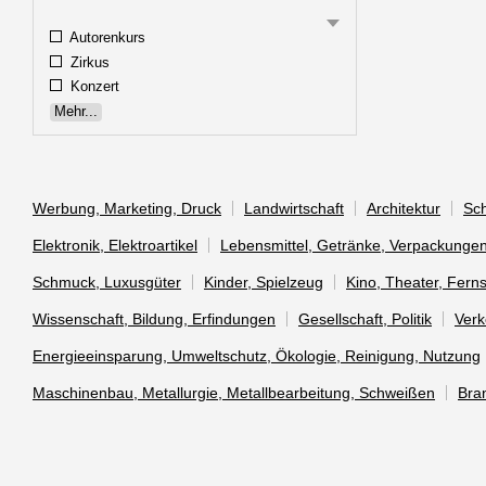
Autorenkurs
Zirkus
Konzert
Mehr...
Werbung, Marketing, Druck
Landwirtschaft
Architektur
Sch
Elektronik, Elektroartikel
Lebensmittel, Getränke, Verpackunge
Schmuck, Luxusgüter
Kinder, Spielzeug
Kino, Theater, Fern
Wissenschaft, Bildung, Erfindungen
Gesellschaft, Politik
Verk
Energieeinsparung, Umweltschutz, Ökologie, Reinigung, Nutzung
Maschinenbau, Metallurgie, Metallbearbeitung, Schweißen
Bra