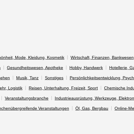
önheit, Mode, Kleidung, Kosmetik
Wirtschaft, Finanzen, Bankwesen
n
Gesundheitswesen, Apotheke
Hobby, Handwerk
Hotellerie, 
sehen
Musik, Tanz
Sonstiges
Persönlichkeitsentwicklung, Psych
ehr, Logistik
Reisen, Unterhaltung, Freizeit, Sport
Chemische Indu
Veranstaltungsbranche
Industrieausrüstung, Werkzeuge, Elektron
nchenübergreifende Veranstaltungen
Öl, Gas, Bergbau
Online-M