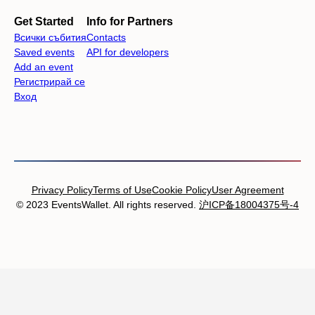
Get Started
Info for Partners
Всички събития
Contacts
Saved events
API for developers
Add an event
Регистрирай се
Вход
Privacy Policy
Terms of Use
Cookie Policy
User Agreement
© 2023 EventsWallet. All rights reserved.
沪ICP备18004375号-4