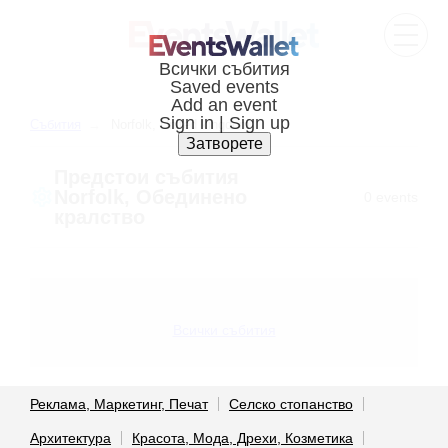
Cъбития
Norfolk, United kingdom
Предстои cъбития
Norfolk, Обединено
0 events
кралство
Всички събития
Реклама, Маркетинг, Печат
Селско стопанство
Архитектура
Красота, Мода, Дрехи, Козметика