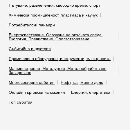
Пътуване, развлечения, свободно време, спорт
Химическа промишленост, пластмаса и каучук
Потребителски панаири
Енергоспестяване, Опазване на околната среда,
Екология, Пречистване, Оползотворяване
Събитийна индустрия
Промишлено оборудване, инструменти, електроника
Машиностроене, Металургия, Металообработване,
Заваряване
Многосекторни събития
Нефт, газ, минно дело
Онлайн търговски изложения
Енергия, енергетика
Топ събития