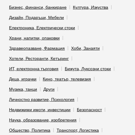
Бизнес, финанси, банкиране
Култура, Изкуства
Дизайн, Подаръци, Мебели
Електроника, Електрически стоки
Храни, напитки, опаковки
Здравеопазване, Фармация
Хоби, Занаяти
Хотели, Ресторанти, Кетъринг
ИТ, електронна търговия
Бижута, Луксозни стоки
Деца, играчки
Кино, театър, телевизия
Музика, танци
Други
Личностно развитие, Психология
Недвижими имоти, инвестиции
Безопасност
Наука, образование, изобретения
Общество, Политика
Транспорт, Логистика