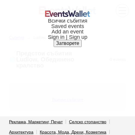
Всички събития
Saved events
Add an event
Sign in | Sign up
Cъбития
Ludlow, United kingdom
Затворете
Предстои cъбития
Ludlow, Обединено
0 events
кралство
Всички събития
Реклама, Маркетинг, Печат
Селско стопанство
Архитектура
Красота, Мода, Дрехи, Козметика