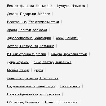
Бизнес, финанси, банкиране
Култура, Изкуства
Дизайн, Подаръци, Мебели
Електроника, Електрически стоки
Храни, напитки, опаковки
Здравеопазване, Фармация
Хоби, Занаяти
Хотели, Ресторанти, Кетъринг
ИТ, електронна търговия
Бижута, Луксозни стоки
Деца, играчки
Кино, театър, телевизия
Музика, танци
Други
Личностно развитие, Психология
Недвижими имоти, инвестиции
Безопасност
Наука, образование, изобретения
Общество, Политика
Транспорт, Логистика