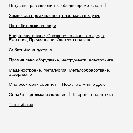
Пътуване, развлечения, свободно време, спорт
Химическа промишленост, пластмаса и каучук
Потребителски панаири
Енергоспестяване, Опазване на околната среда,
Екология, Пречистване, Оползотворяване
Събитийна индустрия
Промишлено оборудване, инструменти, електроника
Машиностроене, Металургия, Металообработване,
Заваряване
Многосекторни събития
Нефт, газ, минно дело
Онлайн търговски изложения
Енергия, енергетика
Топ събития