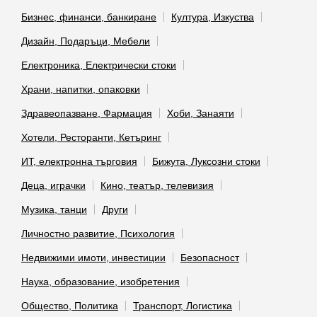
Бизнес, финанси, банкиране
Култура, Изкуства
Дизайн, Подаръци, Мебели
Електроника, Електрически стоки
Храни, напитки, опаковки
Здравеопазване, Фармация
Хоби, Занаяти
Хотели, Ресторанти, Кетъринг
ИТ, електронна търговия
Бижута, Луксозни стоки
Деца, играчки
Кино, театър, телевизия
Музика, танци
Други
Личностно развитие, Психология
Недвижими имоти, инвестиции
Безопасност
Наука, образование, изобретения
Общество, Политика
Транспорт, Логистика