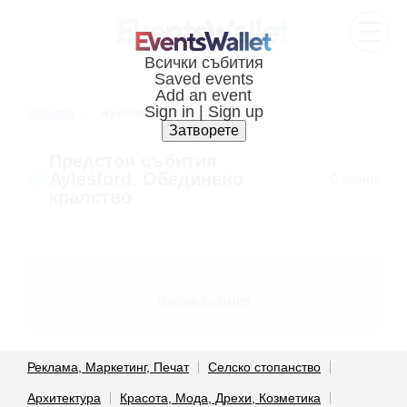
Cъбития
Aylesford, United kingdom
Предстои cъбития
Aylesford, Обединено
0 events
кралство
Всички събития
Реклама, Маркетинг, Печат
Селско стопанство
Архитектура
Красота, Мода, Дрехи, Козметика