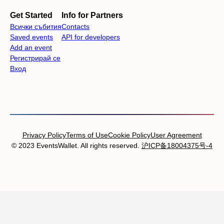
Get Started
Info for Partners
Всички събития
Contacts
Saved events
API for developers
Add an event
Регистрирай се
Вход
Privacy Policy
Terms of Use
Cookie Policy
User Agreement
© 2023 EventsWallet. All rights reserved.
沪ICP备18004375号-4