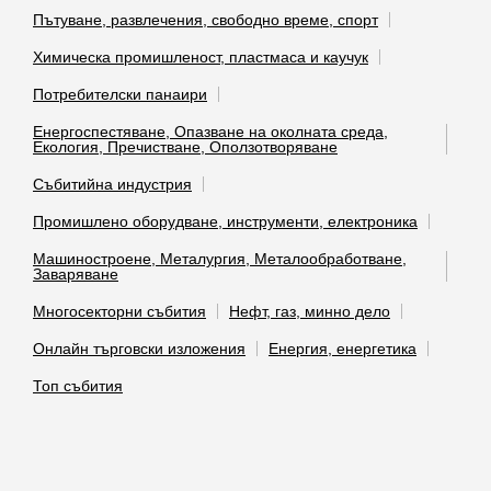
Пътуване, развлечения, свободно време, спорт
Химическа промишленост, пластмаса и каучук
Потребителски панаири
Енергоспестяване, Опазване на околната среда,
Екология, Пречистване, Оползотворяване
Събитийна индустрия
Промишлено оборудване, инструменти, електроника
Машиностроене, Металургия, Металообработване,
Заваряване
Многосекторни събития
Нефт, газ, минно дело
Онлайн търговски изложения
Енергия, енергетика
Топ събития