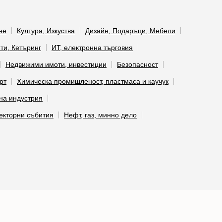
не
Култура, Изкуства
Дизайн, Подаръци, Мебели
ти, Кетъринг
ИТ, електронна търговия
Недвижими имоти, инвестиции
Безопасност
рт
Химическа промишленост, пластмаса и каучук
на индустрия
екторни събития
Нефт, газ, минно дело