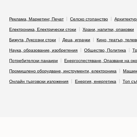
Реклама, Маркетинг, Печат
Селско стопанство
Архитектур
Електроника, Електрически стоки
Храни, напитки, опаковки
Бижута, Луксозни стоки
Деца, играчки
Кино, театър, теле
Наука, образование, изобретения
Общество, Политика
Тр
Потребителски панаири
Енергоспестяване, Опазване на ок
Промишлено оборудване, инструменти, електроника
Машино
Онлайн търговски изложения
Енергия, енергетика
Топ съ