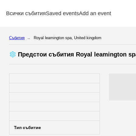
Всички събития
Saved events
Add an event
Cъбития
Royal leamington spa, United kingdom
Предстои cъбития Royal leamington s
Тип събитие