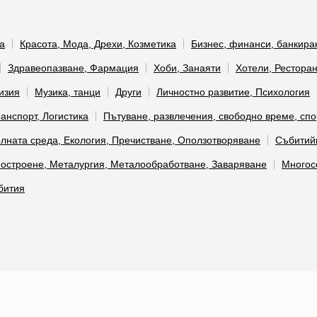
а
Красота, Мода, Дрехи, Козметика
Бизнес, финанси, банкира
Здравеопазване, Фармация
Хоби, Занаяти
Хотели, Ресторан
визия
Музика, танци
Други
Личностно развитие, Психология
анспорт, Логистика
Пътуване, развлечения, свободно време, спо
олната среда, Екология, Пречистване, Оползотворяване
Събитий
строене, Металургия, Металообработване, Заваряване
Многос
бития