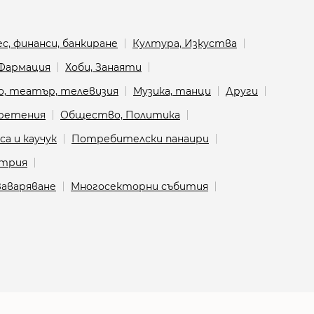
с, финанси, банкиране
Култура, Изкуства
 Фармация
Хоби, Занаяти
о, театър, телевизия
Музика, танци
Други
бретения
Общество, Политика
а и каучук
Потребителски панаири
стрия
аваряване
Многосекторни събития