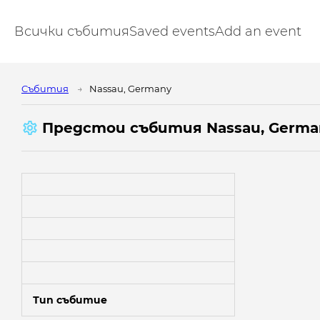
Всички събития
Saved events
Add an event
Cъбития
Nassau, Germany
Предстои cъбития Nassau, Germa
Тип събитие