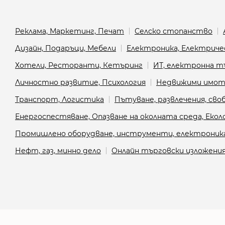
Реклама, Маркетинг, Печат
Селско стопанство
Дизайн, Подаръци, Мебели
Електроника, Електриче
Хотели, Ресторанти, Кетъринг
ИТ, електронна т
Личностно развитие, Психология
Недвижими имот
Транспорт, Логистика
Пътуване, развлечения, сво
Енергоспестяване, Опазване на околната среда, Еко
Промишлено оборудване, инструменти, електроник
Нефт, газ, минно дело
Онлайн търговски изложени