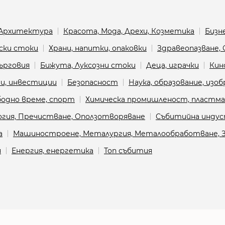
Архитектура
Красота, Мода, Дрехи, Козметика
Бизне
ски стоки
Храни, напитки, опаковки
Здравеопазване,
ърговия
Бижута, Луксозни стоки
Деца, играчки
Кин
и, инвестиции
Безопасност
Наука, образование, изо
бодно време, спорт
Химическа промишленост, пластмас
логия, Пречистване, Оползотворяване
Събитийна инду
а
Машиностроене, Металургия, Металообработване, З
я
Енергия, енергетика
Топ събития