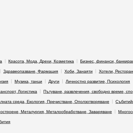
а
Красота, Мода, Дрехи, Козметика
Бизнес, финанси, банкира
Здравеопазване, Фармация
Хоби, Занаяти
Хотели, Ресторан
визия
Музика, танци
Други
Личностно развитие, Психология
анспорт, Логистика
Пътуване, развлечения, свободно време, спо
олната среда, Екология, Пречистване, Оползотворяване
Събитий
строене, Металургия, Металообработване, Заваряване
Многос
бития