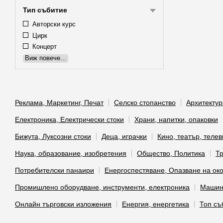
Тип събитие
Авторски курс
Цирк
Концерт
Виж повече...
Реклама, Маркетинг, Печат
Селско стопанство
Архитектур
Електроника, Електрически стоки
Храни, напитки, опаковки
Бижута, Луксозни стоки
Деца, играчки
Кино, театър, теле
Наука, образование, изобретения
Общество, Политика
Тр
Потребителски панаири
Енергоспестяване, Опазване на ок
Промишлено оборудване, инструменти, електроника
Машино
Онлайн търговски изложения
Енергия, енергетика
Топ съ