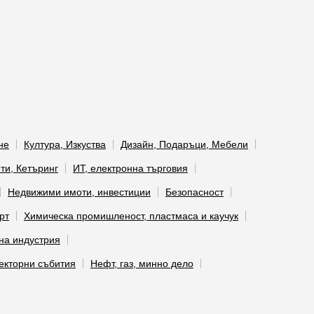
не
Култура, Изкуства
Дизайн, Подаръци, Мебели
ти, Кетъринг
ИТ, електронна търговия
Недвижими имоти, инвестиции
Безопасност
рт
Химическа промишленост, пластмаса и каучук
на индустрия
екторни събития
Нефт, газ, минно дело