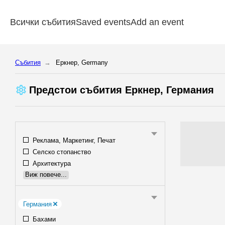
Всички събития
Saved events
Add an event
Cъбития
Еркнер, Germany
Предстои cъбития Еркнер, Германия
Реклама, Маркетинг, Печат
Селско стопанство
Архитектура
Виж повече...
Германия
Бахами