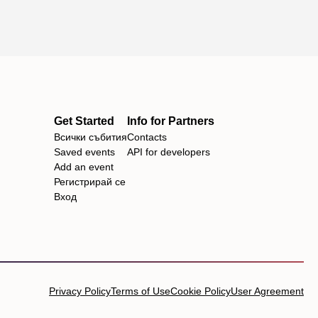
Get Started
Info for Partners
Всички събития
Contacts
Saved events
API for developers
Add an event
Регистрирай се
Вход
Privacy Policy
Terms of Use
Cookie Policy
User Agreement