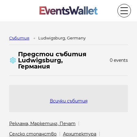
Cъбития
Ludwigsburg, Germany
Предстои cъбития
Ludwigsburg,
0 events
Германия
Всички събития
Реклама, Маркетинг, Печат
Селско стопанство
Архитектура