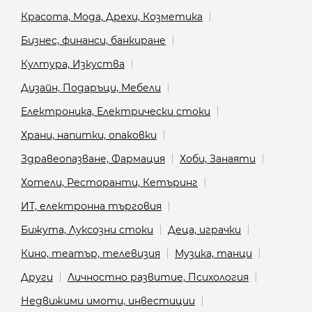
Красота, Мода, Дрехи, Козметика
Бизнес, финанси, банкиране
Култура, Изкуства
Дизайн, Подаръци, Мебели
Електроника, Електрически стоки
Храни, напитки, опаковки
Здравеопазване, Фармация
Хоби, Занаяти
Хотели, Ресторанти, Кетъринг
ИТ, електронна търговия
Бижута, Луксозни стоки
Деца, играчки
Кино, театър, телевизия
Музика, танци
Други
Личностно развитие, Психология
Недвижими имоти, инвестиции