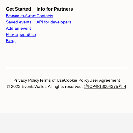
Get Started
Info for Partners
Всички събития
Contacts
Saved events
API for developers
Add an event
Регистрирай се
Вход
Privacy Policy
Terms of Use
Cookie Policy
User Agreement
© 2023 EventsWallet. All rights reserved.
沪ICP备18004375号-4