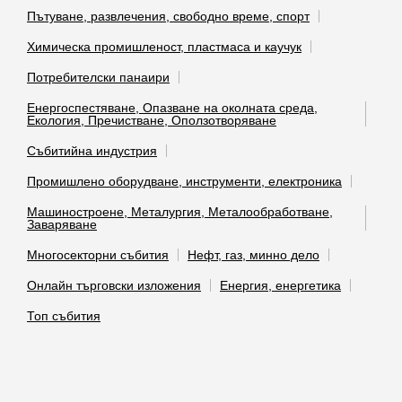
Пътуване, развлечения, свободно време, спорт
Химическа промишленост, пластмаса и каучук
Потребителски панаири
Енергоспестяване, Опазване на околната среда,
Екология, Пречистване, Оползотворяване
Събитийна индустрия
Промишлено оборудване, инструменти, електроника
Машиностроене, Металургия, Металообработване,
Заваряване
Многосекторни събития
Нефт, газ, минно дело
Онлайн търговски изложения
Енергия, енергетика
Топ събития