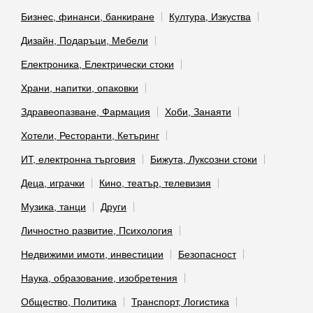
Бизнес, финанси, банкиране
Култура, Изкуства
Дизайн, Подаръци, Мебели
Електроника, Електрически стоки
Храни, напитки, опаковки
Здравеопазване, Фармация
Хоби, Занаяти
Хотели, Ресторанти, Кетъринг
ИТ, електронна търговия
Бижута, Луксозни стоки
Деца, играчки
Кино, театър, телевизия
Музика, танци
Други
Личностно развитие, Психология
Недвижими имоти, инвестиции
Безопасност
Наука, образование, изобретения
Общество, Политика
Транспорт, Логистика