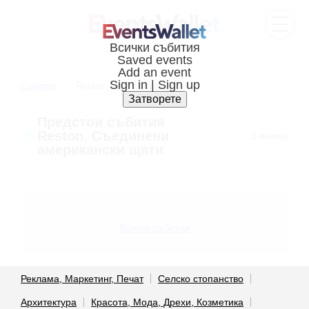
Cъбития
Reston, United states
Предстои cъбития
Reston, Съединени
0 events
американски щати
Всички събития
Реклама, Маркетинг, Печат
Селско стопанство
Архитектура
Красота, Мода, Дрехи, Козметика