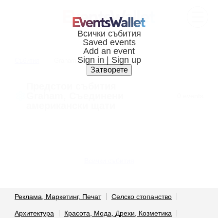
Cъбития
Graham, United states
Предстои cъбития
Graham, Съединени
0 events
американски щати
Всички събития
Реклама, Маркетинг, Печат
Селско стопанство
Архитектура
Красота, Мода, Дрехи, Козметика