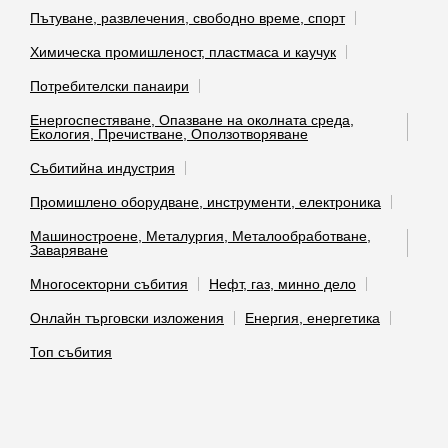
Пътуване, развлечения, свободно време, спорт
Химическа промишленост, пластмаса и каучук
Потребителски панаири
Енергоспестяване, Опазване на околната среда,
Екология, Пречистване, Оползотворяване
Събитийна индустрия
Промишлено оборудване, инструменти, електроника
Машиностроене, Металургия, Металообработване,
Заваряване
Многосекторни събития
Нефт, газ, минно дело
Онлайн търговски изложения
Енергия, енергетика
Топ събития