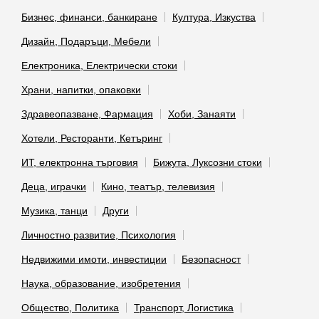
Бизнес, финанси, банкиране
Култура, Изкуства
Дизайн, Подаръци, Мебели
Електроника, Електрически стоки
Храни, напитки, опаковки
Здравеопазване, Фармация
Хоби, Занаяти
Хотели, Ресторанти, Кетъринг
ИТ, електронна търговия
Бижута, Луксозни стоки
Деца, играчки
Кино, театър, телевизия
Музика, танци
Други
Личностно развитие, Психология
Недвижими имоти, инвестиции
Безопасност
Наука, образование, изобретения
Общество, Политика
Транспорт, Логистика