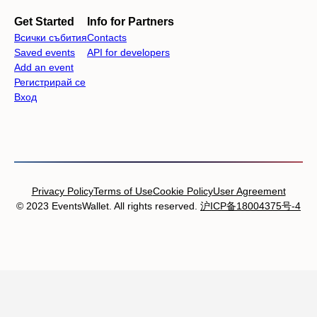
Get Started
Info for Partners
Всички събития
Contacts
Saved events
API for developers
Add an event
Регистрирай се
Вход
Privacy Policy
Terms of Use
Cookie Policy
User Agreement
© 2023 EventsWallet. All rights reserved.
沪ICP备18004375号-4