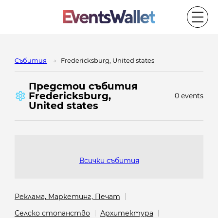
Cъбития
Fredericksburg, United states
Предстои cъбития
Fredericksburg,
0 events
United states
Всички събития
Реклама, Маркетинг, Печат
Селско стопанство
Архитектура