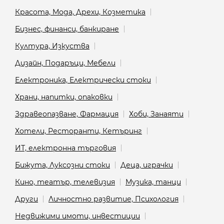
Красота, Мода, Дрехи, Козметика
Бизнес, финанси, банкиране
Култура, Изкуства
Дизайн, Подаръци, Мебели
Електроника, Електрически стоки
Храни, напитки, опаковки
Здравеопазване, Фармация
Хоби, Занаяти
Хотели, Ресторанти, Кетъринг
ИТ, електронна търговия
Бижута, Луксозни стоки
Деца, играчки
Кино, театър, телевизия
Музика, танци
Други
Личностно развитие, Психология
Недвижими имоти, инвестиции