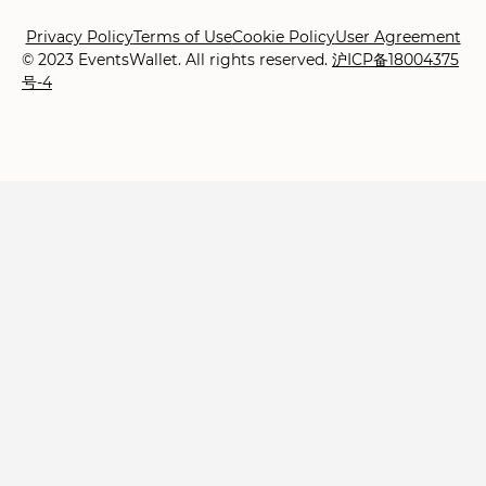
Privacy Policy
Terms of Use
Cookie Policy
User Agreement
© 2023 EventsWallet. All rights reserved.
沪ICP备18004375
号-4