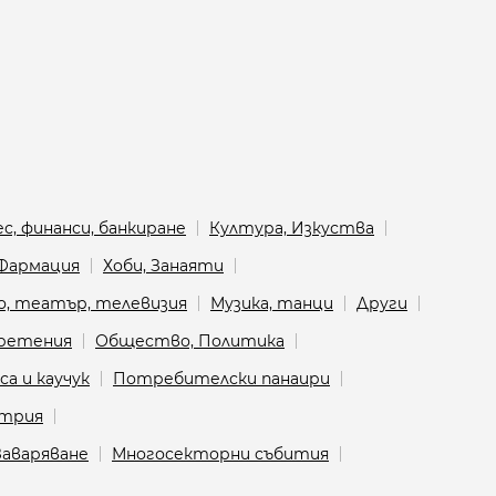
с, финанси, банкиране
Култура, Изкуства
 Фармация
Хоби, Занаяти
о, театър, телевизия
Музика, танци
Други
бретения
Общество, Политика
а и каучук
Потребителски панаири
стрия
аваряване
Многосекторни събития