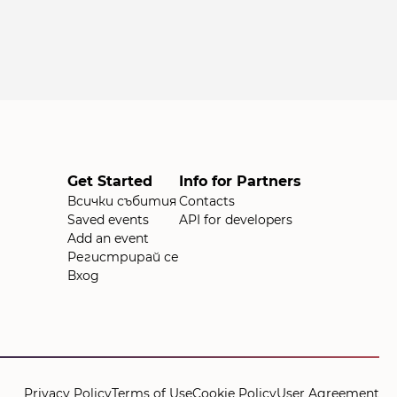
Get Started
Info for Partners
Всички събития
Contacts
Saved events
API for developers
Add an event
Регистрирай се
Вход
Privacy Policy
Terms of Use
Cookie Policy
User Agreement