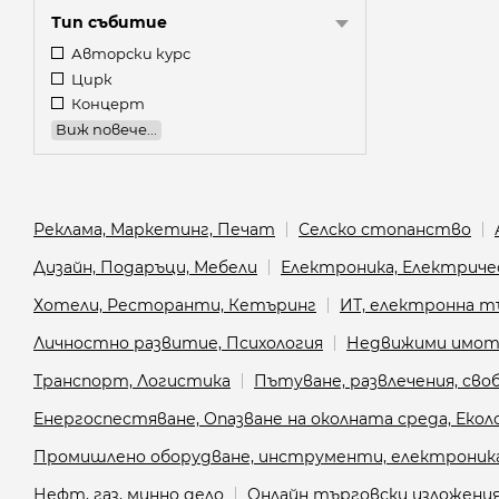
Тип събитие
Авторски курс
Цирк
Концерт
Виж повече...
Реклама, Маркетинг, Печат
Селско стопанство
Дизайн, Подаръци, Мебели
Електроника, Електриче
Хотели, Ресторанти, Кетъринг
ИТ, електронна т
Личностно развитие, Психология
Недвижими имот
Транспорт, Логистика
Пътуване, развлечения, сво
Енергоспестяване, Опазване на околната среда, Еко
Промишлено оборудване, инструменти, електроник
Нефт, газ, минно дело
Онлайн търговски изложени