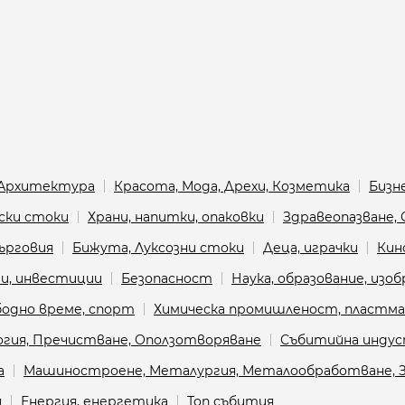
Архитектура
Красота, Мода, Дрехи, Козметика
Бизне
ски стоки
Храни, напитки, опаковки
Здравеопазване,
ърговия
Бижута, Луксозни стоки
Деца, играчки
Кин
и, инвестиции
Безопасност
Наука, образование, изо
бодно време, спорт
Химическа промишленост, пластмас
логия, Пречистване, Оползотворяване
Събитийна инду
а
Машиностроене, Металургия, Металообработване, З
я
Енергия, енергетика
Топ събития