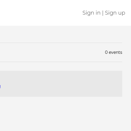
Sign in | Sign up
0 events
я