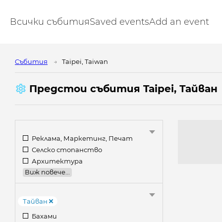
Всички събития
Saved events
Add an event
Cъбития
Taipei, Taiwan
Предстои cъбития Taipei, Тайван
Реклама, Маркетинг, Печат
Селско стопанство
Архитектура
Виж повече...
Тайван
Бахами