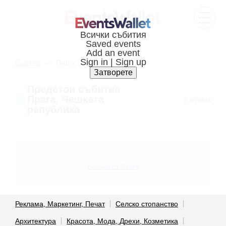
Cъбития
Прага, Czech republic
Предстои cъбития
Прага, Чешката
0 events
република
Всички събития
Реклама, Маркетинг, Печат
Селско стопанство
Архитектура
Красота, Мода, Дрехи, Козметика