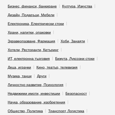
Бизнес, финанси, банкиране
Култура, Изкуства
Дизайн, Подаръци, Мебели
Електроника, Електрически стоки
Храни, напитки, опаковки
Здравеопазване, Фармация
Хоби, Занаяти
Хотели, Ресторанти, Кетъринг
ИТ, електронна търговия
Бижута, Луксозни стоки
Деца, играчки
Кино, театър, телевизия
Музика, танци
Други
Личностно развитие, Психология
Недвижими имоти, инвестиции
Безопасност
Наука, образование, изобретения
Общество, Политика
Транспорт, Логистика