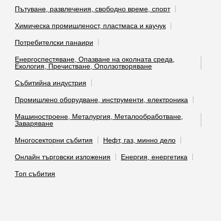
Пътуване, развлечения, свободно време, спорт
Химическа промишленост, пластмаса и каучук
Потребителски панаири
Енергоспестяване, Опазване на околната среда,
Екология, Пречистване, Оползотворяване
Събитийна индустрия
Промишлено оборудване, инструменти, електроника
Машиностроене, Металургия, Металообработване,
Заваряване
Многосекторни събития
Нефт, газ, минно дело
Онлайн търговски изложения
Енергия, енергетика
Топ събития