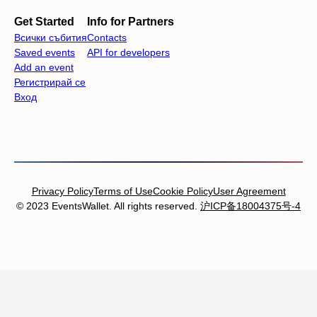
Get Started
Info for Partners
Всички събития
Contacts
Saved events
API for developers
Add an event
Регистрирай се
Вход
Privacy Policy
Terms of Use
Cookie Policy
User Agreement
© 2023 EventsWallet. All rights reserved.
沪ICP备18004375号-4