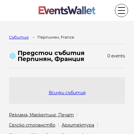
Cъбития
Перпинян, France
Предстои cъбития
0 events
Перпинян, Франция
Всички събития
Реклама, Маркетинг, Печат
Селско стопанство
Архитектура