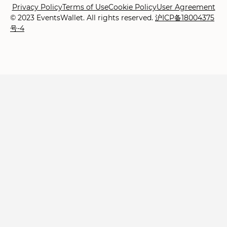
Privacy Policy
Terms of Use
Cookie Policy
User Agreement
© 2023 EventsWallet. All rights reserved.
沪ICP备18004375
号-4