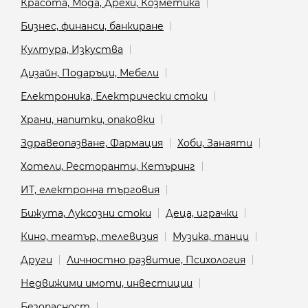
Красота, Мода, Дрехи, Козметика
Бизнес, финанси, банкиране
Култура, Изкуства
Дизайн, Подаръци, Мебели
Електроника, Електрически стоки
Храни, напитки, опаковки
Здравеопазване, Фармация
Хоби, Занаяти
Хотели, Ресторанти, Кетъринг
ИТ, електронна търговия
Бижута, Луксозни стоки
Деца, играчки
Кино, театър, телевизия
Музика, танци
Други
Личностно развитие, Психология
Недвижими имоти, инвестиции
Безопасност