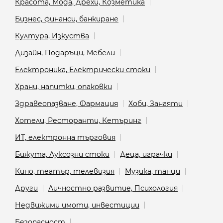
Красота, Мода, Дрехи, Козметика
Бизнес, финанси, банкиране
Култура, Изкуства
Дизайн, Подаръци, Мебели
Електроника, Електрически стоки
Храни, напитки, опаковки
Здравеопазване, Фармация
Хоби, Занаяти
Хотели, Ресторанти, Кетъринг
ИТ, електронна търговия
Бижута, Луксозни стоки
Деца, играчки
Кино, театър, телевизия
Музика, танци
Други
Личностно развитие, Психология
Недвижими имоти, инвестиции
Безопасност