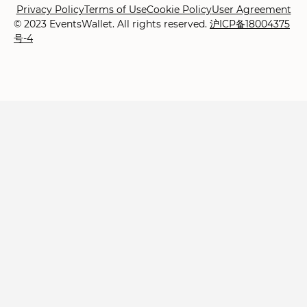
Privacy Policy
Terms of Use
Cookie Policy
User Agreement
© 2023 EventsWallet. All rights reserved.
沪ICP备18004375
号-4