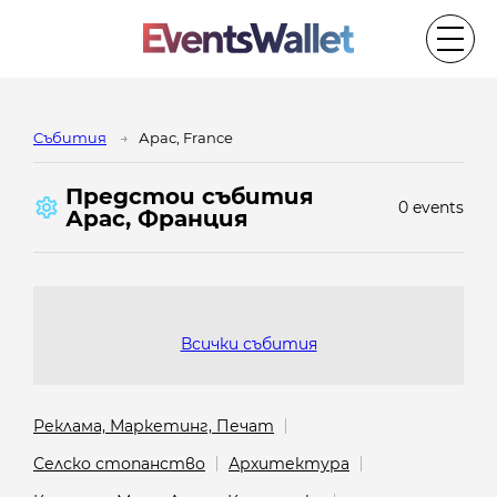
Cъбития
Арас, France
Предстои cъбития
0 events
Арас, Франция
Всички събития
Реклама, Маркетинг, Печат
Селско стопанство
Архитектура