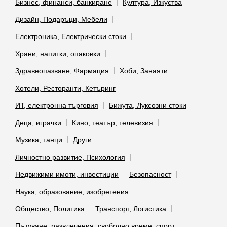
Бизнес, финанси, банкиране
Култура, Изкуства
Дизайн, Подаръци, Мебели
Електроника, Електрически стоки
Храни, напитки, опаковки
Здравеопазване, Фармация
Хоби, Занаяти
Хотели, Ресторанти, Кетъринг
ИТ, електронна търговия
Бижута, Луксозни стоки
Деца, играчки
Кино, театър, телевизия
Музика, танци
Други
Личностно развитие, Психология
Недвижими имоти, инвестиции
Безопасност
Наука, образование, изобретения
Общество, Политика
Транспорт, Логистика
Пътуване, развлечения, свободно време, спорт