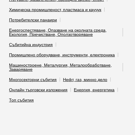
Химическа промишленост, пластмаса и каучук
Потребителски панаири
Енергоспестяване, Опазване на околната среда,
Екология, Пречистване, Оползотворяване
Събитийна индустрия
Промишлено оборудване, инструменти, електроника
Машиностроене, Металургия, Металообработване,
Заваряване
Многосекторни събития
Нефт, газ, минно дело
Онлайн търговски изложения
Енергия, енергетика
Топ събития