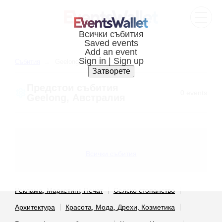
Cъбития
Geelong, Australia
Предстои cъбития
0 events
Geelong, Австралия
Всички събития
Реклама, Маркетинг, Печат
Селско стопанство
Архитектура
Красота, Мода, Дрехи, Козметика