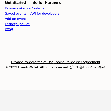
Get Started
Info for Partners
Всички събития
Contacts
Saved events
API for developers
Add an event
Регистрирай се
Вход
Privacy Policy
Terms of Use
Cookie Policy
User Agreement
© 2023 EventsWallet. All rights reserved.
沪ICP备18004375号-4