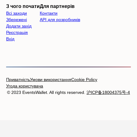
З чого почати
Для партнерів
Всі заходи
Контакти
Збережені
API для розробників
Додати захід
Реєстрація
Вхід
Приватність
Умови використання
Cookie Policy
Угода користувача
© 2023 EventsWallet. All rights reserved.
沪ICP备18004375号-4