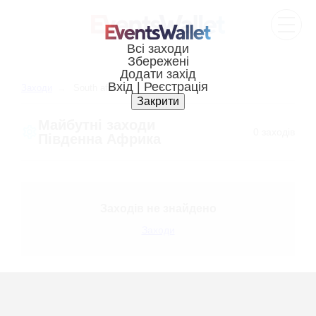
Всі заходи
Збережені
Додати захід
Вхід | Реєстрація
Заходи
South africa
Закрити
Майбутні заходи
0 заходів
Південна Африка
Заходів не знайдено
Заходи