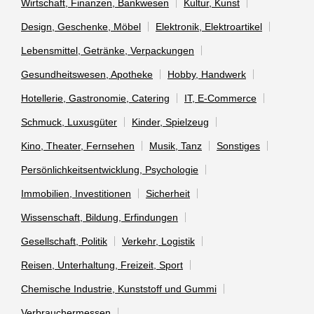
Wirtschaft, Finanzen, Bankwesen
Kultur, Kunst
Design, Geschenke, Möbel
Elektronik, Elektroartikel
Lebensmittel, Getränke, Verpackungen
Gesundheitswesen, Apotheke
Hobby, Handwerk
Hotellerie, Gastronomie, Catering
IT, E-Commerce
Schmuck, Luxusgüter
Kinder, Spielzeug
Kino, Theater, Fernsehen
Musik, Tanz
Sonstiges
Persönlichkeitsentwicklung, Psychologie
Immobilien, Investitionen
Sicherheit
Wissenschaft, Bildung, Erfindungen
Gesellschaft, Politik
Verkehr, Logistik
Reisen, Unterhaltung, Freizeit, Sport
Chemische Industrie, Kunststoff und Gummi
Verbrauchermessen