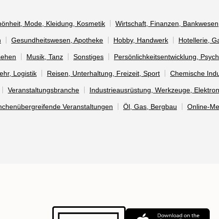
önheit, Mode, Kleidung, Kosmetik
Wirtschaft, Finanzen, Bankwesen
n
Gesundheitswesen, Apotheke
Hobby, Handwerk
Hotellerie, 
sehen
Musik, Tanz
Sonstiges
Persönlichkeitsentwicklung, Psych
ehr, Logistik
Reisen, Unterhaltung, Freizeit, Sport
Chemische Indu
Veranstaltungsbranche
Industrieausrüstung, Werkzeuge, Elektron
nchenübergreifende Veranstaltungen
Öl, Gas, Bergbau
Online-M