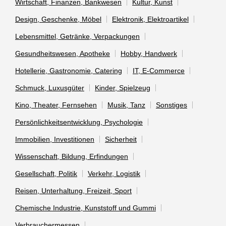
Wirtschaft, Finanzen, Bankwesen
Kultur, Kunst
Design, Geschenke, Möbel
Elektronik, Elektroartikel
Lebensmittel, Getränke, Verpackungen
Gesundheitswesen, Apotheke
Hobby, Handwerk
Hotellerie, Gastronomie, Catering
IT, E-Commerce
Schmuck, Luxusgüter
Kinder, Spielzeug
Kino, Theater, Fernsehen
Musik, Tanz
Sonstiges
Persönlichkeitsentwicklung, Psychologie
Immobilien, Investitionen
Sicherheit
Wissenschaft, Bildung, Erfindungen
Gesellschaft, Politik
Verkehr, Logistik
Reisen, Unterhaltung, Freizeit, Sport
Chemische Industrie, Kunststoff und Gummi
Verbrauchermessen