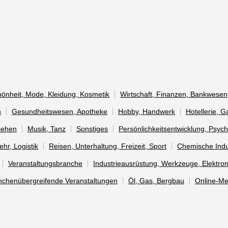
önheit, Mode, Kleidung, Kosmetik
Wirtschaft, Finanzen, Bankwesen
n
Gesundheitswesen, Apotheke
Hobby, Handwerk
Hotellerie, 
sehen
Musik, Tanz
Sonstiges
Persönlichkeitsentwicklung, Psych
ehr, Logistik
Reisen, Unterhaltung, Freizeit, Sport
Chemische Indu
Veranstaltungsbranche
Industrieausrüstung, Werkzeuge, Elektron
nchenübergreifende Veranstaltungen
Öl, Gas, Bergbau
Online-M