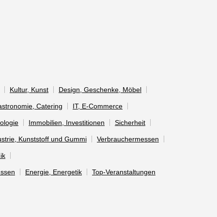
Kultur, Kunst
Design, Geschenke, Möbel
Gastronomie, Catering
IT, E-Commerce
ologie
Immobilien, Investitionen
Sicherheit
strie, Kunststoff und Gummi
Verbrauchermessen
ik
essen
Energie, Energetik
Top-Veranstaltungen