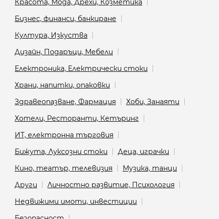
Красота, Мода, Дрехи, Козметика
Бизнес, финанси, банкиране
Култура, Изкуства
Дизайн, Подаръци, Мебели
Електроника, Електрически стоки
Храни, напитки, опаковки
Здравеопазване, Фармация
Хоби, Занаяти
Хотели, Ресторанти, Кетъринг
ИТ, електронна търговия
Бижута, Луксозни стоки
Деца, играчки
Кино, театър, телевизия
Музика, танци
Други
Личностно развитие, Психология
Недвижими имоти, инвестиции
Безопасност