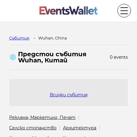
Cъбития
Wuhan, China
Предстои cъбития
0 events
Wuhan, Китай
Всички събития
Реклама, Маркетинг, Печат
Селско стопанство
Архитектура