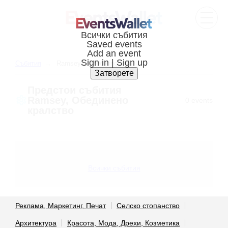
Cъбития
Ramsey, United kingdom
Предстои cъбития
Ramsey, Обединено
0 events
кралство
Всички събития
Реклама, Маркетинг, Печат
Селско стопанство
Архитектура
Красота, Мода, Дрехи, Козметика