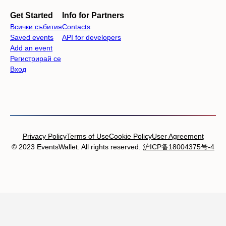
Get Started
Info for Partners
Всички събития
Contacts
Saved events
API for developers
Add an event
Регистрирай се
Вход
Privacy Policy
Terms of Use
Cookie Policy
User Agreement
© 2023 EventsWallet. All rights reserved.
沪ICP备18004375号-4