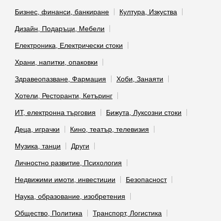
Бизнес, финанси, банкиране
Култура, Изкуства
Дизайн, Подаръци, Мебели
Електроника, Електрически стоки
Храни, напитки, опаковки
Здравеопазване, Фармация
Хоби, Занаяти
Хотели, Ресторанти, Кетъринг
ИТ, електронна търговия
Бижута, Луксозни стоки
Деца, играчки
Кино, театър, телевизия
Музика, танци
Други
Личностно развитие, Психология
Недвижими имоти, инвестиции
Безопасност
Наука, образование, изобретения
Общество, Политика
Транспорт, Логистика