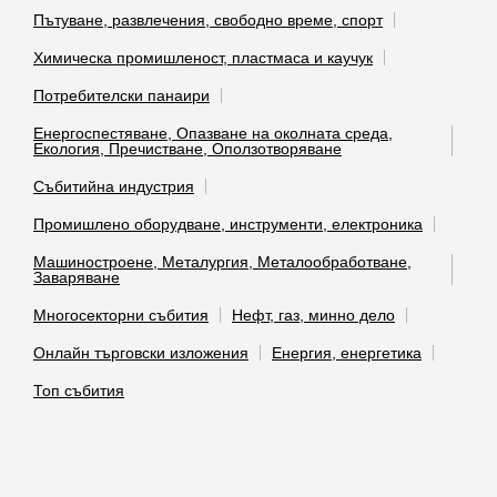
Пътуване, развлечения, свободно време, спорт
Химическа промишленост, пластмаса и каучук
Потребителски панаири
Енергоспестяване, Опазване на околната среда,
Екология, Пречистване, Оползотворяване
Събитийна индустрия
Промишлено оборудване, инструменти, електроника
Машиностроене, Металургия, Металообработване,
Заваряване
Многосекторни събития
Нефт, газ, минно дело
Онлайн търговски изложения
Енергия, енергетика
Топ събития