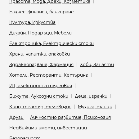
Красота, Мода, Дрехи, Козметика
Бизнес, финанси, банкиране
Култура, Изкуства
Дизайн, Подаръци, Мебели
Електроника, Електрически стоки
Храни, напитки, опаковки
Здравеопазване, Фармация
Хоби, Занаяти
Хотели, Ресторанти, Кетъринг
ИТ, електронна търговия
Бижута, Луксозни стоки
Деца, играчки
Кино, театър, телевизия
Музика, танци
Други
Личностно развитие, Психология
Недвижими имоти, инвестиции
Безопасност