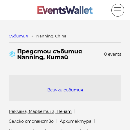
Cъбития
Nanning, China
Предстои cъбития
0 events
Nanning, Китай
Всички събития
Реклама, Маркетинг, Печат
Селско стопанство
Архитектура