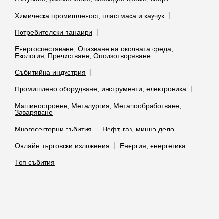
Химическа промишленост, пластмаса и каучук
Потребителски панаири
Енергоспестяване, Опазване на околната среда,
Екология, Пречистване, Оползотворяване
Събитийна индустрия
Промишлено оборудване, инструменти, електроника
Машиностроене, Металургия, Металообработване,
Заваряване
Многосекторни събития
Нефт, газ, минно дело
Онлайн търговски изложения
Енергия, енергетика
Топ събития