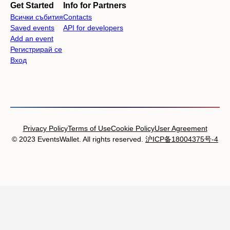
Get Started
Info for Partners
Всички събития
Contacts
Saved events
API for developers
Add an event
Регистрирай се
Вход
Privacy Policy
Terms of Use
Cookie Policy
User Agreement
© 2023 EventsWallet. All rights reserved.
沪ICP备18004375号-4