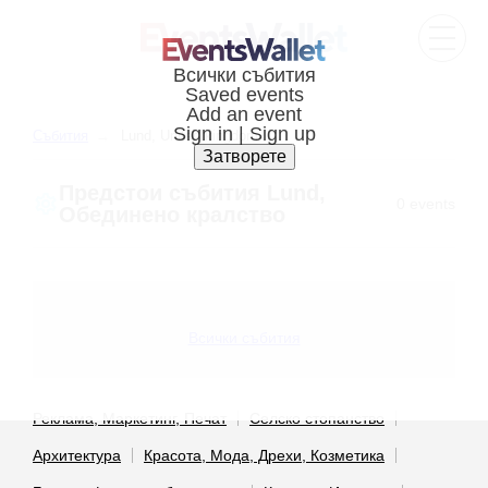
Cъбития
Lund, United kingdom
Предстои cъбития Lund,
0 events
Обединено кралство
Всички събития
Реклама, Маркетинг, Печат
Селско стопанство
Архитектура
Красота, Мода, Дрехи, Козметика