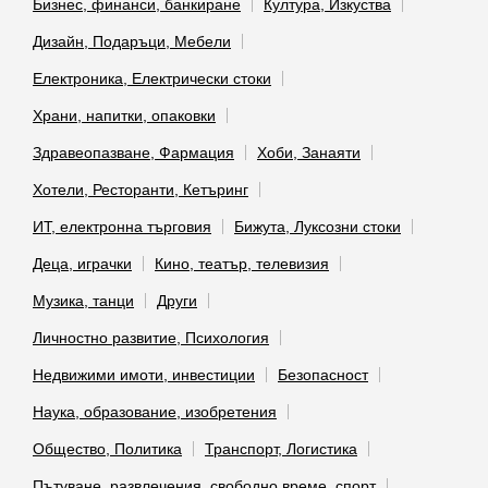
Бизнес, финанси, банкиране
Култура, Изкуства
Дизайн, Подаръци, Мебели
Електроника, Електрически стоки
Храни, напитки, опаковки
Здравеопазване, Фармация
Хоби, Занаяти
Хотели, Ресторанти, Кетъринг
ИТ, електронна търговия
Бижута, Луксозни стоки
Деца, играчки
Кино, театър, телевизия
Музика, танци
Други
Личностно развитие, Психология
Недвижими имоти, инвестиции
Безопасност
Наука, образование, изобретения
Общество, Политика
Транспорт, Логистика
Пътуване, развлечения, свободно време, спорт